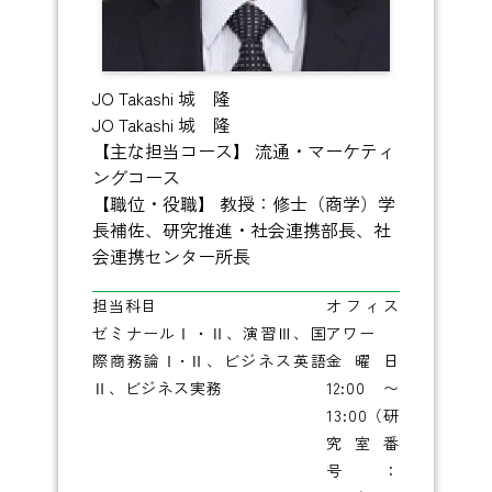
JO Takashi
城 隆
JO Takashi
城 隆
【主な担当コース】
流通・マーケティ
ングコース
【職位・役職】
教授：修士（商学）学
長補佐、研究推進・社会連携部長、社
会連携センター所長
担当科目
オフィス
ゼミナールⅠ・Ⅱ、演習Ⅲ、国
アワー
際商務論Ⅰ･Ⅱ、ビジネス英語
金曜日
Ⅱ、ビジネス実務
12:00〜
13:00（研
究室番
号：