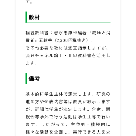
す。
教材
輪読教科書：岩永忠康他編著『流通と消
費者』五絃舎（2,300円税抜き）。
その他必要な教材は適宜指示しますが、
流通チャネル論Ⅰ・Ⅱの教科書を活用し
ます。
備考
基本的に学生主体で運営します。研究の
進め方や発表内容等は教員が教示します
が、詳細は学生が決定します。合宿、懇
親会等学外で行う活動は学生主導で行い
ます。したがって、主体的・積極的に
様々な活動を企画し、実行できる人を求