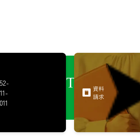
CONTACT
52-
資料
11-
請求
011