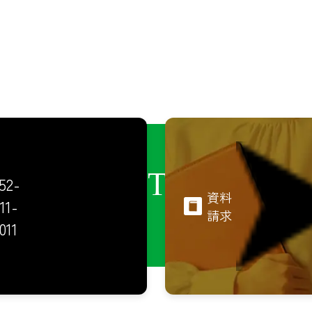
CONTACT
52-
資料
11-
請求
011