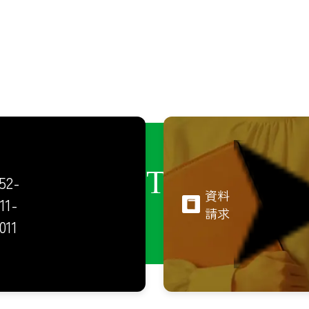
CONTACT
52-
資料
11-
請求
011