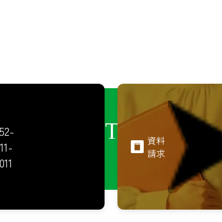
CONTACT
52-
資料
11-
請求
011