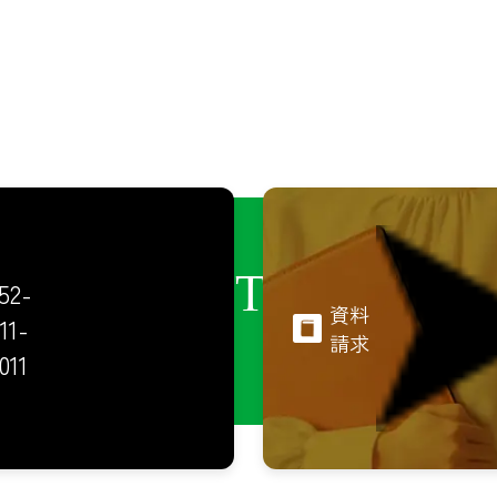
CONTACT
52-
資料
11-
請求
011