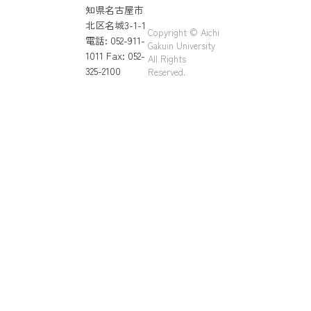
知県名古屋市
北区名城3-1-1
Copyright © Aichi
電話: 052-911-
Gakuin University
1011 Fax: 052-
All Rights
325-2100
Reserved.