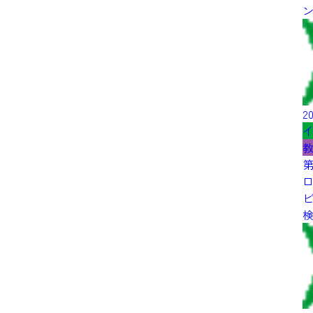
20
第
ロ
検