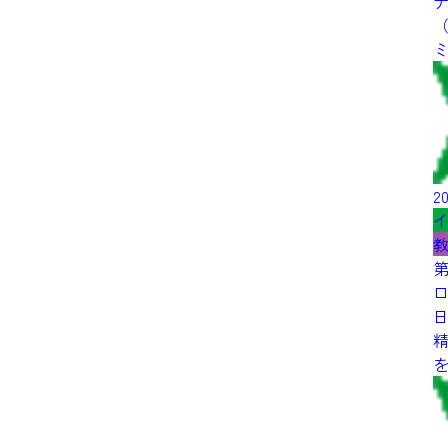
20
第
ロ
日
を