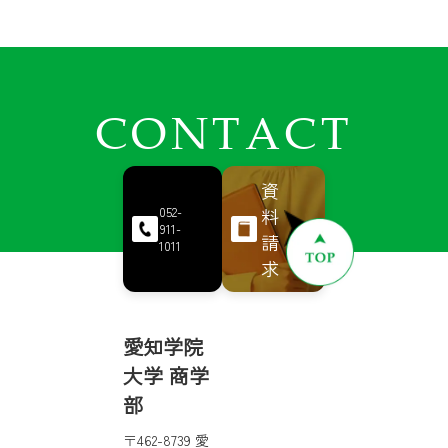
CONTACT
資
料
052-
911-
請
1011
求
愛知学院
大学 商学
部
〒462-8739 愛