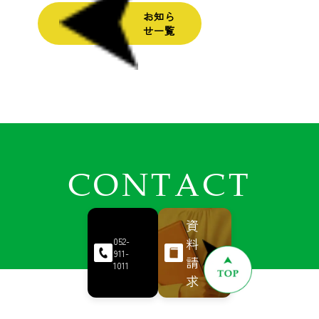
お知ら
せ一覧
CONTACT
資
料
052-
911-
請
1011
求