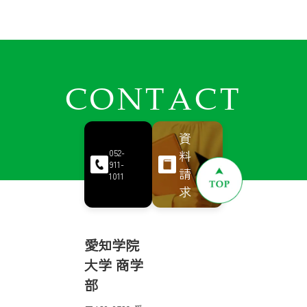
CONTACT
資
料
052-
911-
請
1011
求
愛知学院
大学 商学
部