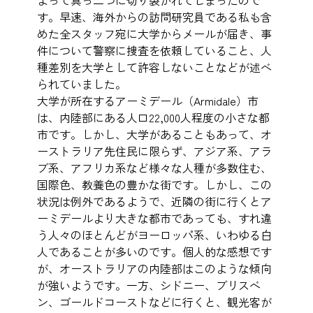
よって真っ二つに切り裂かれてしまったので
す。早速、海外からの訪問研究員である私も含
めた全スタッフ宛に大学からメールが届き、事
件について警察に捜査を依頼していること、人
種差別を大学として許容しないことなどが述べ
られていました。
大学が所在するアーミデール（Armidale）市
は、内陸部にある人口22,000人程度の小さな都
市です。しかし、大学があることもあって、オ
ーストラリア先住民に限らず、アジア系、アラ
ブ系、アフリカ系など様々な人種が多数住む、
国際色、教養色の豊かな街です。しかし、この
状況は例外であるようで、近隣の街に行くとア
ーミデールより大きな都市であっても、すれ違
う人々のほとんどがヨーロッパ系、いわゆる白
人であることが多いのです。個人的な感想です
が、オーストラリアの内陸部はこのような傾向
が強いようです。一方、シドニー、ブリスベ
ン、ゴールドコーストなどに行くと、観光客が