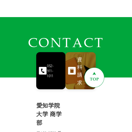
CONTACT
資
料
052-
911-
請
1011
求
愛知学院
大学 商学
部