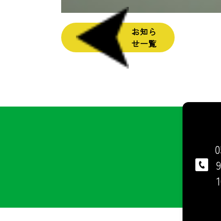
お知ら
せ一覧
0
9
1