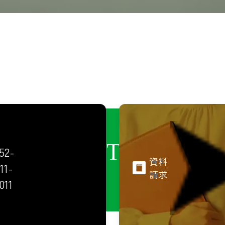
CONTACT
52-
資料
11-
請求
011