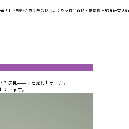
知らせ
学部紹介
商学部の魅力
よくある質問
資格・就職
教員紹介
研究活動
トの展開――』を発刊しました。
しています。