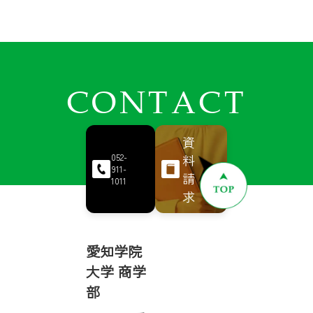
CONTACT
資
料
052-
911-
請
1011
求
愛知学院
大学 商学
部